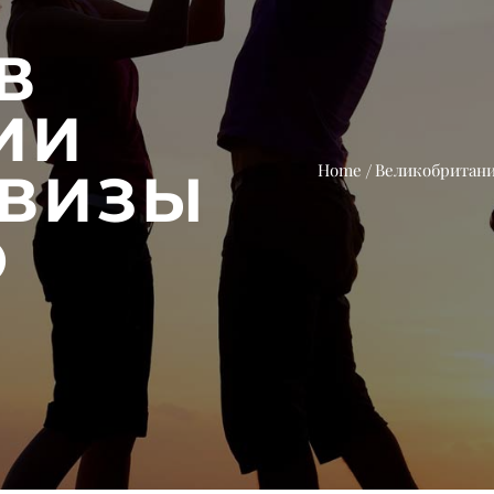
В
ИИ
Home
Великобритан
 ВИЗЫ
Ю