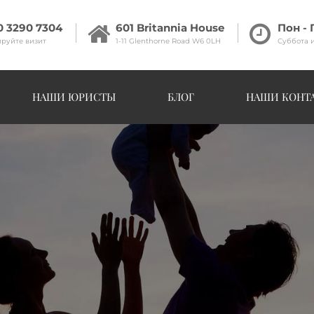
0 3290 7304
601 Britannia House
Пон - 
руйте визит
1-11 Glenthorne Road W6 0LH
Суббота 
НАШИ ЮРИСТЫ
БЛОГ
НАШИ КОНТ