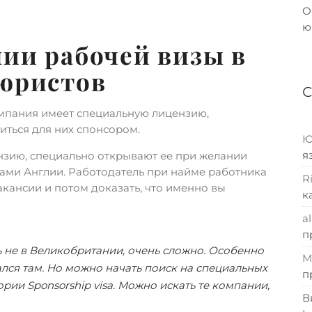
О
ю
ии рабочей визы в
 юристов
компания имеет специальную лицензию,
виться для них спонсором.
Ю
я
нзию, специально открывают ее при желании
лами Англии. Работодатель при найме работника
R
акансии и потом доказать, что именно вы
к
al
п
 не в Великобритании, очень сложно. Особенно
M
вался там. Но можно начать поиск на специальных
п
рии Sponsorship visa. Можно искать те компании,
В