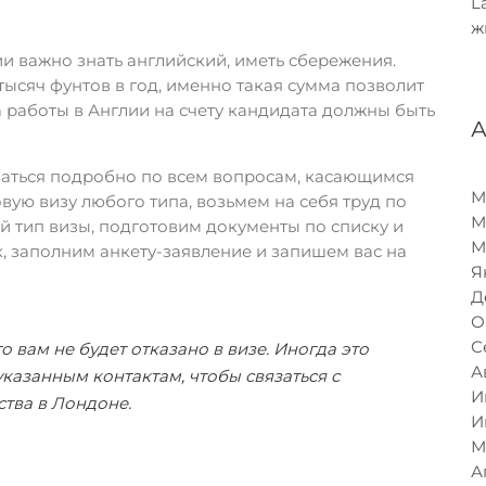
L
ж
и важно знать английский, иметь сбережения.
 тысяч фунтов в год, именно такая сумма позволит
а работы в Англии на счету кандидата должны быть
ваться подробно по всем вопросам, касающимся
М
ую визу любого типа, возьмем на себя труд по
М
тип визы, подготовим документы по списку и
М
, заполним анкету-заявление и запишем вас на
Я
Д
О
С
о вам не будет отказано в визе. Иногда это
А
указанным контактам, чтобы связаться с
И
тва в Лондоне.
И
М
А