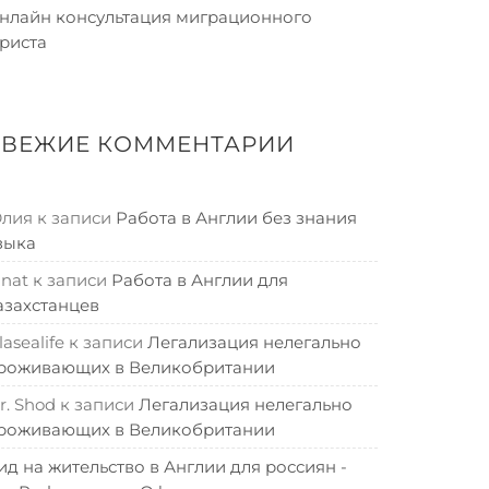
нлайн консультация миграционного
риста
СВЕЖИЕ КОММЕНТАРИИ
лия
к записи
Работа в Англии без знания
зыка
inat
к записи
Работа в Англии для
азахстанцев
lasealife
к записи
Легализация нелегально
роживающих в Великобритании
r. Shod
к записи
Легализация нелегально
роживающих в Великобритании
ид на жительство в Англии для россиян -