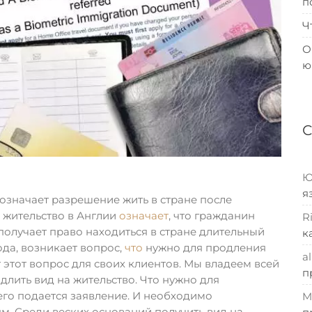
п
Ч
О
ю
Ю
я
означает разрешение жить в стране после
 жительство в Англии
означает
, что гражданин
R
олучает право находиться в стране длительный
к
ода, возникает вопрос,
что
нужно для продления
al
 этот вопрос для своих клиентов. Мы владеем всей
п
лить вид на жительство. Что нужно для
его подается заявление. И необходимо
M
м. Среди веских оснований получить вид на