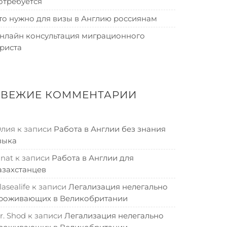
отребуется
то нужно для визы в Англию россиянам
нлайн консультация миграционного
риста
СВЕЖИЕ КОММЕНТАРИИ
лия
к записи
Работа в Англии без знания
зыка
inat
к записи
Работа в Англии для
азахстанцев
lasealife
к записи
Легализация нелегально
роживающих в Великобритании
r. Shod
к записи
Легализация нелегально