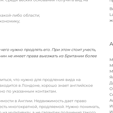
п
В
L
какой-либо области;
ж
кономику;
 чего нужно продлять его. При этом стоит учесть,
анин не имеет права выезжать из Британии более
М
М
М
Я
иться, что нужно для продления вида на
Д
находится в Лондоне, хорошо знает английское
О
жно по указанным контактам.
С
А
мости в Англии. Недвижимость дает право
И
 есть многократной, продляемой. Нужно понимать,
И
 на мультивизу, а не гарантии получения такого