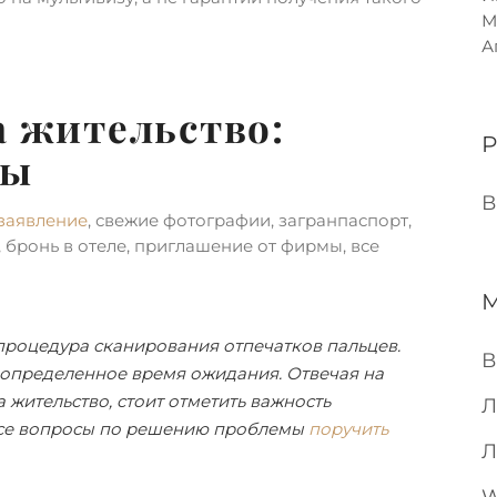
М
А
а жительство:
ты
В
заявление
, свежие фотографии, загранпаспорт,
 бронь в отеле, приглашение от фирмы, все
процедура сканирования отпечатков пальцев.
В
 определенное время ожидания. Отвечая на
 жительство, стоит отметить важность
Л
все вопросы по решению проблемы
поручить
Л