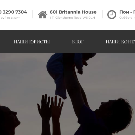
0 3290 7304
601 Britannia House
Пон - 
руйте визит
1-11 Glenthorne Road W6 0LH
Суббота 
НАШИ ЮРИСТЫ
БЛОГ
НАШИ КОНТ