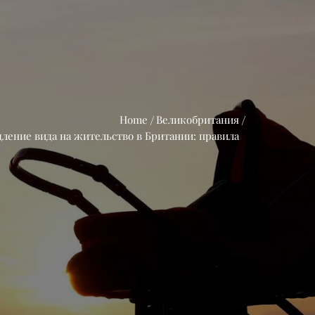
Home
Великобритания
ление вида на жительство в Британии: правила