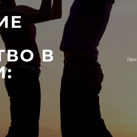
ИЕ
ТВО В
Прод
: