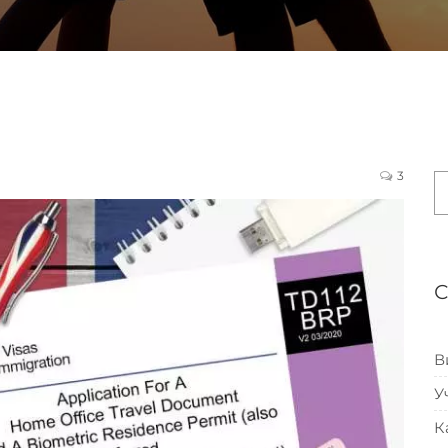
3
В
У
К