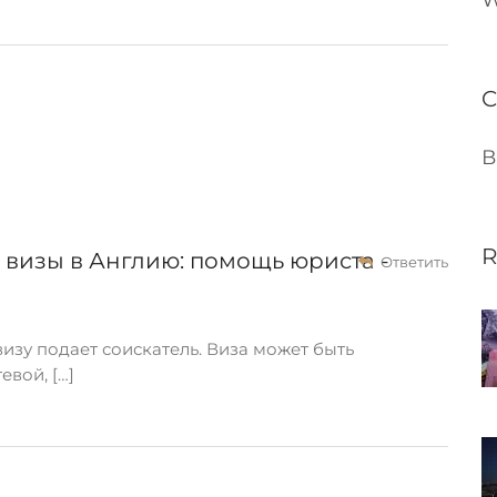
W
C
В
R
визы в Англию: помощь юриста -
Ответить
 визу подает соискатель. Виза может быть
евой, […]