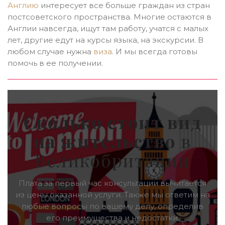
Англию
интересует все больше граждан из стран
постсоветского пространства. Многие остаются в
Англии навсегда, ищут там работу, учатся с малых
лет, другие едут на курсы языка, на экскурсии. В
любом случае нужна
виза
. И мы всегда готовы
помочь в ее получении.
Сколько стоит вид
на жительство
в
Великобритании
Плата за первый час консультации вычитается
из цены оказанной услуги. Также мы ответим на
любые вопросы по вашему делу, определив
его преимущества и недостатки.