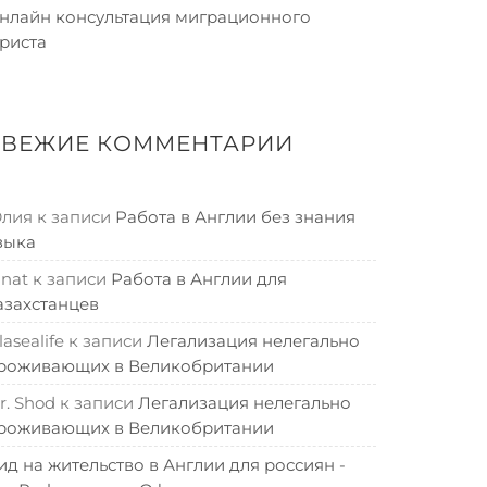
нлайн консультация миграционного
риста
СВЕЖИЕ КОММЕНТАРИИ
лия
к записи
Работа в Англии без знания
зыка
inat
к записи
Работа в Англии для
азахстанцев
lasealife
к записи
Легализация нелегально
роживающих в Великобритании
r. Shod
к записи
Легализация нелегально
роживающих в Великобритании
ид на жительство в Англии для россиян -