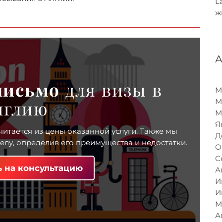
L
ж
письмо
для визы в
М
М
нглию
М
Я
читается из цены оказанной услуги. Также мы
Д
лу, определив его преимущества и недостатки.
О
С
 на консультацию
А
И
И
М
А