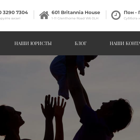
0 3290 7304
601 Britannia House
Пон - 
руйте визит
1-11 Glenthorne Road W6 0LH
Суббота 
НАШИ ЮРИСТЫ
БЛОГ
НАШИ КОНТ