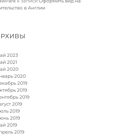
awPark
к записи
Оформить вид на
ительство в Англии
АРХИВЫ
ай 2023
ай 2021
ай 2020
нварь 2020
екабрь 2019
ктябрь 2019
ентябрь 2019
вгуст 2019
юль 2019
юнь 2019
ай 2019
прель 2019