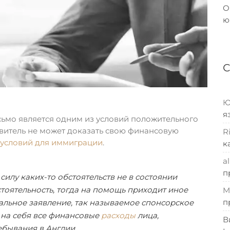
О
ю
Ю
я
сьмо является одним из условий положительного
аявитель не может доказать свою финансовую
R
условий для иммиграции
.
к
al
п
в силу каких-то обстоятельств не в состоянии
тоятельность, тогда на помощь приходит иное
M
п
альное заявление, так называемое спонсорское
т на себя все финансовые
расходы
лица,
В
ебывания в Англии.