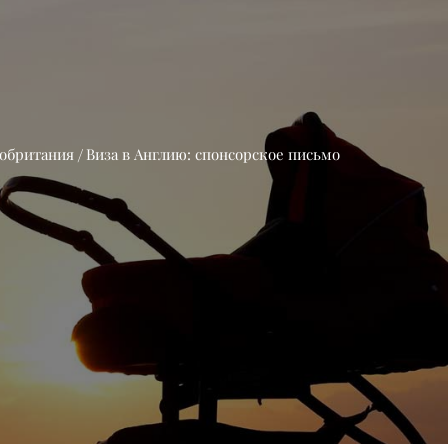
обритания
Виза в Англию: спонсорское письмо