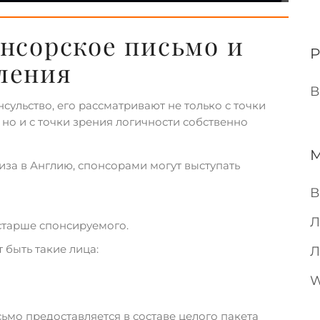
онсорское письмо и
ления
В
сульство, его рассматривают не только с точки
 но и с точки зрения логичности собственно
иза в Англию, спонсорами могут выступать
В
Л
 старше спонсируемого.
 быть такие лица:
Л
W
ьмо предоставляется в составе целого пакета