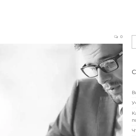
0
В
У
К
п
Ч