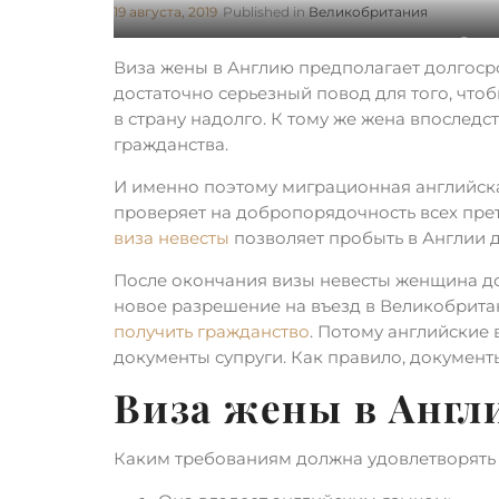
19 августа, 2019
Published in
Великобритания
Виза
Виза жены в Англию предполагает долгосро
достаточно серьезный повод для того, чтоб
в страну надолго. К тому же жена впослед
гражданства.
И именно поэтому миграционная английска
проверяет на добропорядочность всех прете
виза невесты
позволяет пробыть в Англии д
После окончания визы невесты женщина до
новое разрешение на въезд в Великобрита
получить гражданство
. Потому английские 
документы супруги. Как правило, документ
Виза жены в Англ
Каким требованиям должна удовлетворять