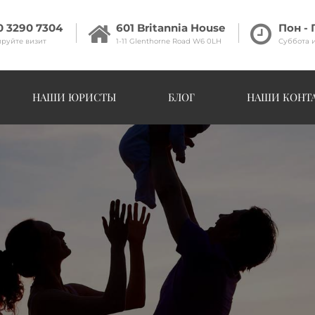
0 3290 7304
601 Britannia House
Пон - 
руйте визит
1-11 Glenthorne Road W6 0LH
Суббота 
НАШИ ЮРИСТЫ
БЛОГ
НАШИ КОНТ