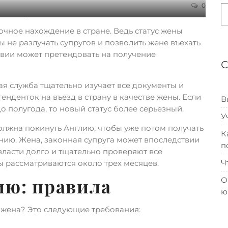
0
 жены в Англию
чное нахождение в стране. Ведь статус жены
ы не разлучать супругов и позволить жене въехать
ствии может претендовать на получение
я служба тщательно изучает все документы и
нденток на въезд в страну в качестве жены. Если
В
о полугода, то новый статус более серьезный.
У
лжна покинуть Англию, чтобы уже потом получать
К
нию. Жена, законная супруга может впоследствии
п
власти долго и тщательно проверяют все
Ч
ы рассматриваются около трех месяцев.
ию: правила
О
ю
 жена? Это следующие требования: