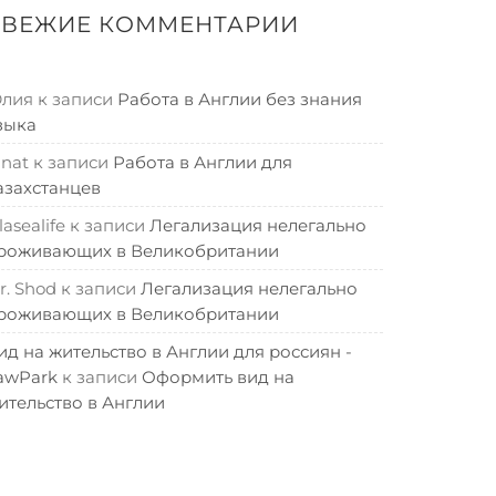
СВЕЖИЕ КОММЕНТАРИИ
лия
к записи
Работа в Англии без знания
зыка
inat
к записи
Работа в Англии для
азахстанцев
lasealife
к записи
Легализация нелегально
роживающих в Великобритании
r. Shod
к записи
Легализация нелегально
роживающих в Великобритании
ид на жительство в Англии для россиян -
awPark
к записи
Оформить вид на
ительство в Англии