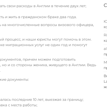
ь свои расходы в Англии в течение двух лет;
ь и жить в гражданском браке два года.
Ю
ь на многочисленные вопросы визового офицера,
я
R
 процесс, и наши юристы могут помочь в этом.
к
ке миграционных услуг не один год и помогут
al
п
документов, причем можем подготовить
M
 но и со стороны жениха, живущего в Англии. Ведь
п
.
В
кие документы:
L
ж
лась последние 10 лет, выезжая за границу;
вка с места работы;