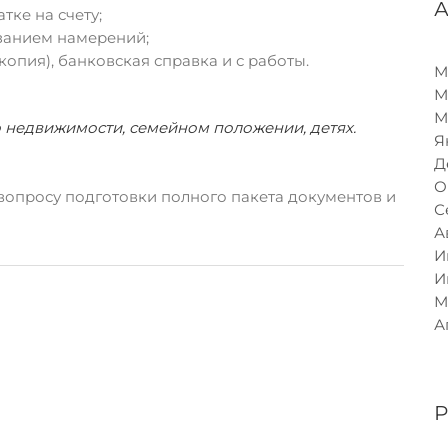
тке на счету;
занием намерений;
опия), банковская справка и с работы.
М
М
М
о недвижимости, семейном положении, детях.
Я
Д
О
вопросу подготовки полного пакета документов и
С
А
И
И
М
А